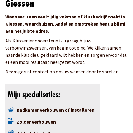
Giessen
Wilt u eens met mij bespreken wat ik voor u kan betekenen
of wilt een een vrijblijvende offerte mail mij dan. Voor
Wanneer u een veelzijdig vakman of klusbedrijf zoekt in
rechtstreeks contact kunt u mij het beste direct bellen.
Giessen, Waardhuizen, Andel en omstreken bent u bij mij
aan het juiste adres.
Als Klussenier ondersteun ik u graag bij uw
verbouwingswensen, van begin tot eind. We kijken samen
naar de klus die u geklaard wilt hebben en zorgen ervoor dat
er een mooi resultaat neergezet wordt.
Neem gerust contact op om uw wensen door te spreken.
Mijn specialisaties:
Badkamer verbouwen of installeren
Zolder verbouwen