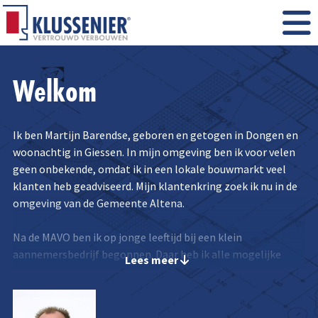
Welkom
Ik ben Martijn Barendse, geboren en getogen in Dongen en
woonachtig in Giessen. In mijn omgeving ben ik voor velen
geen onbekende, omdat ik in een lokale bouwmarkt veel
klanten heb geadviseerd. Mijn klantenkring zoek ik nu in de
omgeving van de Gemeente Altena.
Na de MAVO ben ik op jonge leeftijd bij een klein
aannemersbedrijf begonnen. Daar heb ik alle mogelijke
Lees meer
werkzaamheden uitgevoerd en in een aantal jaar heel veel
geleerd. Dat was een prachtige mogelijkheid om in een
korte tijd heel veel ervaring op te doen en daar heb ik nog